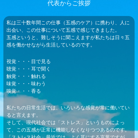
代表からご挨拶
私は三十数年間この仕事（五感のケア）に携わり、人に
出会い、この仕事について五感で感じてきました。
五感というと、難しそうに聞こえますが私たちは日々五
感を働かせながら生活しているのです。
視覚・・・目で見る
聴覚・・・耳で聞く
触覚・・・触れる
味覚・・・味わう
嗅覚・・・香る
私たちの日常生活では、いろいろな感覚が常に働いてい
ると言えます。
そして、現代社会では「ストレス」というものによっ
て、この五感が正常に機能しなくなりつつあるのです。
「ストレス社会」最近では、よく耳にする言葉ですが、