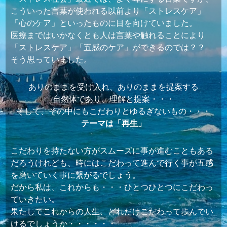
こういった言葉が使われる以前より「ストレスケア」
「心のケア」といったものに目を向けていました。
医療まではいかなくとも人は言葉や触れることにより
「ストレスケア」「五感のケア」ができるのでは？？
そう思っていました。
ありのままを受け入れ、ありのままを提案する
自然体であり、理解と提案・・・
そして、その中にもこだわりとゆるぎないもの・・・
テーマは「再生」
こだわりを持たない方がスムーズに事が進むこともある
だろうけれども、時にはこだわって進んで行く事が五感
を磨いていく事に繋がるでしょう。
だから私は、これからも・・・ひとつひとつにこだわっ
ていきたい。
果たしてこれからの人生、どれだけこだわって歩んでい
けるでしょうか・・・・・・